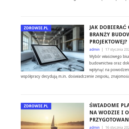
JAK DOBIERAĆ
ZDROWIE.PL
BRANŻY BUDOW
PROJEKTOWEJ?
admin
|
17 stycznia 20
Wybór właściwego biur
budownictwa oraz doku
wpłynąć na powodzenie
współpracy decydują m.in. doświadczenie zespołu, znajomoś
ŚWIADOME PL
ZDROWIE.PL
NA WODZIE I 
PRZYGOTOWANI
admin
|
16 stycznia 20