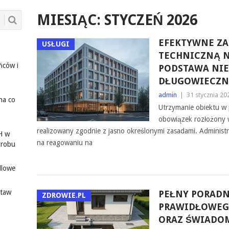
MIESIĄC:
STYCZEŃ 2026
EFEKTYWNE ZA
USŁUGI
TECHNICZNĄ 
ńców i
PODSTAWA NI
DŁUGOWIECZN
admin
|
31 stycznia 20
na co
Utrzymanie obiektu w 
obowiązek rozłożony w
realizowany zgodnie z jasno określonymi zasadami. Administr
H w
na reagowaniu na
yrobu
dlowe
staw
PEŁNY PORADN
ZDROWIE.PL
PRAWIDŁOWEG
ORAZ ŚWIADOM