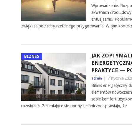
Wprowadzenie: Rozpoc
akwenach śródlądowyc
entuzjazmu. Popularn
zwiększa potrzebę rzetelnego przygotowania. W tym kontekś
JAK ZOPTYMA
BIZNES
ENERGETYCZN
PRAKTYCE — P
admin
|
7 stycznia 202
Bilans energetyczny d
elementów nowoczesn
sobie komfort użytkowa
rozwiązań. Zmieniające się normy techniczne sprawiają, że