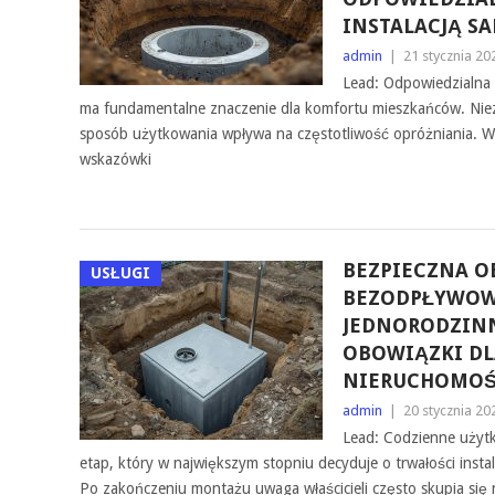
INSTALACJĄ S
admin
|
21 stycznia 20
Lead: Odpowiedzialna o
ma fundamentalne znaczenie dla komfortu mieszkańców. Niez
sposób użytkowania wpływa na częstotliwość opróżniania. W
wskazówki
BEZPIECZNA O
USŁUGI
BEZODPŁYWO
JEDNORODZIN
OBOWIĄZKI DL
NIERUCHOMOŚ
admin
|
20 stycznia 20
Lead: Codzienne użyt
etap, który w największym stopniu decyduje o trwałości insta
Po zakończeniu montażu uwaga właścicieli często skupia się 