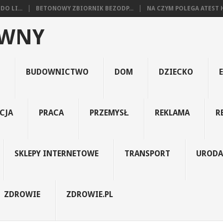
O LI...
BETONOWY ZBIORNIK BEZODP...
NA CZYM POLEGA ATEST H
YWNY
BUDOWNICTWO
DOM
DZIECKO
CJA
PRACA
PRZEMYSŁ
REKLAMA
R
SKLEPY INTERNETOWE
TRANSPORT
URODA
ZDROWIE
ZDROWIE.PL