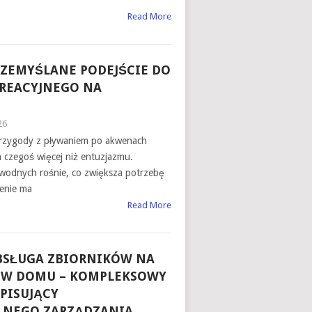
Read More
RZEMYŚLANE PODEJŚCIE DO
REACYJNEGO NA
26
rzygody z pływaniem po akwenach
czegoś więcej niż entuzjazmu.
wodnych rośnie, co zwiększa potrzebę
enie ma
Read More
BSŁUGA ZBIORNIKÓW NA
 W DOMU – KOMPLEKSOWY
PISUJĄCY
LNEGO ZARZĄDZANIA