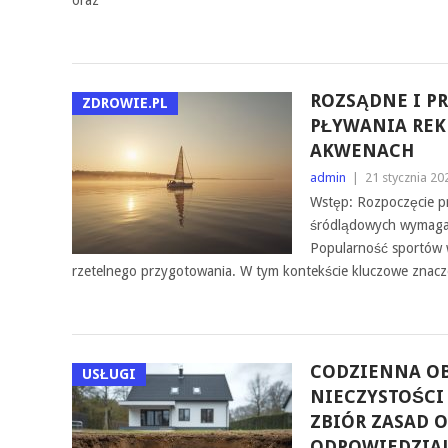
oraz
ROZSĄDNE I P
ZDROWIE.PL
PŁYWANIA REK
AKWENACH
admin
|
21 stycznia 20
Wstęp: Rozpoczęcie p
śródlądowych wymaga 
Popularność sportów 
rzetelnego przygotowania. W tym kontekście kluczowe znacz
CODZIENNA O
USŁUGI
NIECZYSTOŚCI
ZBIÓR ZASAD O
ODPOWIEDZIA