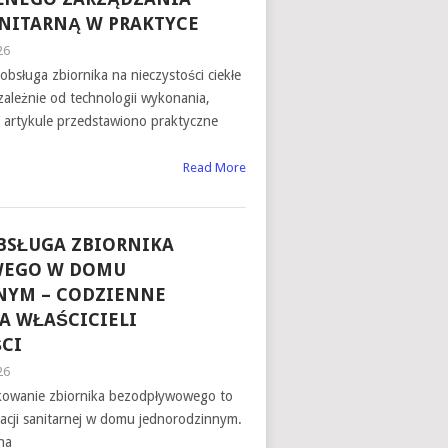
ANITARNĄ W PRAKTYCE
26
bsługa zbiornika na nieczystości ciekłe
ależnie od technologii wykonania,
 artykule przedstawiono praktyczne
Read More
BSŁUGA ZBIORNIKA
WEGO W DOMU
NYM – CODZIENNE
A WŁAŚCICIELI
CI
26
kowanie zbiornika bezodpływowego to
lacji sanitarnej w domu jednorodzinnym.
na