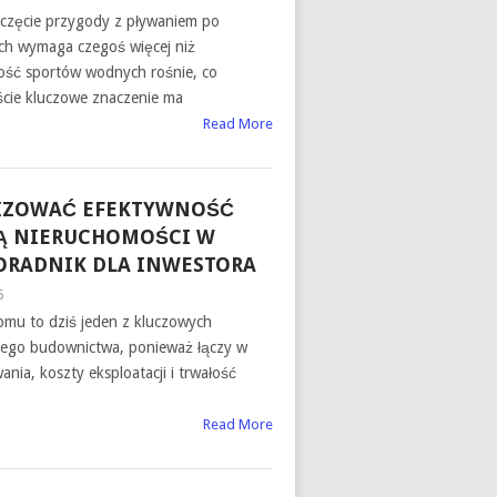
zęcie przygody z pływaniem po
h wymaga czegoś więcej niż
ość sportów wodnych rośnie, co
cie kluczowe znaczenie ma
Read More
LIZOWAĆ EFEKTYWNOŚĆ
Ą NIERUCHOMOŚCI W
ORADNIK DLA INWESTORA
6
omu to dziś jeden z kluczowych
ego budownictwa, ponieważ łączy w
nia, koszty eksploatacji i trwałość
Read More