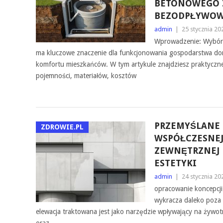
BETONOWEGO 
BEZODPŁYWO
admin
|
25 stycznia 20
Wprowadzenie: Wybór
ma kluczowe znaczenie dla funkcjonowania gospodarstwa do
komfortu mieszkańców. W tym artykule znajdziesz praktycz
pojemności, materiałów, kosztów
PRZEMYŚLANE
ZDROWIE.PL
WSPÓŁCZESNEJ
ZEWNĘTRZNEJ 
ESTETYKI
admin
|
24 stycznia 20
opracowanie koncepcji 
wykracza daleko poza w
elewacja traktowana jest jako narzędzie wpływający na żywo