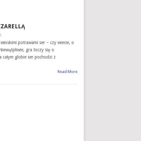
ZZARELLĄ
6
 włoskimi potrawami ser – czy wiecie, o
iewątpliwie, gra toczy się o
a całym globie ser pochodzi z
Read More