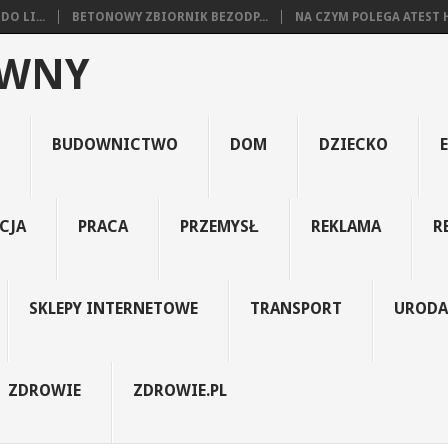
O LI...
BETONOWY ZBIORNIK BEZODP...
NA CZYM POLEGA ATEST H
YWNY
BUDOWNICTWO
DOM
DZIECKO
CJA
PRACA
PRZEMYSŁ
REKLAMA
R
SKLEPY INTERNETOWE
TRANSPORT
URODA
ZDROWIE
ZDROWIE.PL