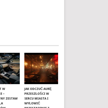
T W
JAK ODCZUĆ AURĘ
E –
PRZESZŁOŚCI W
NY ZESTAW
SERCU MIASTA I
LA
WYŁOWIĆ