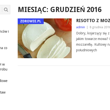
MIESIĄC:
GRUDZIEŃ 2016
RISOTTO Z MO
ZDROWIE.PL
admin
|
8 grudnia 201
ńców i
Dobry, kojarzący się z
jakim towarze mowa? N
mozzarellę. Kultowy n
na co
południowych
H w
yrobu
dlowe
staw