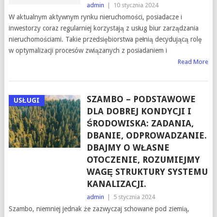
admin
|
10 stycznia 2024
W aktualnym aktywnym rynku nieruchomości, posiadacze i
inwestorzy coraz regularniej korzystają z usług biur zarządzania
nieruchomościami. Takie przedsiębiorstwa pełnią decydującą rolę
w optymalizacji procesów związanych z posiadaniem i
Read More
SZAMBO – PODSTAWOWE
USŁUGI
DLA DOBREJ KONDYCJI I
ŚRODOWISKA: ZADANIA,
DBANIE, ODPROWADZANIE.
DBAJMY O WŁASNE
OTOCZENIE, ROZUMIEJMY
WAGĘ STRUKTURY SYSTEMU
KANALIZACJI.
admin
|
5 stycznia 2024
Szambo, niemniej jednak że zazwyczaj schowane pod ziemią,