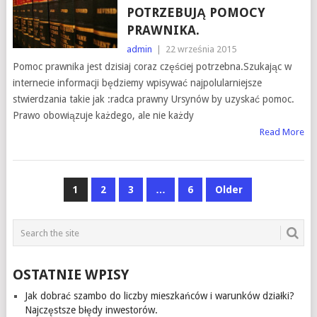
POTRZEBUJĄ POMOCY
PRAWNIKA.
admin
|
22 września 2015
Pomoc prawnika jest dzisiaj coraz częściej potrzebna.Szukając w
internecie informacji będziemy wpisywać najpolularniejsze
stwierdzania takie jak :radca prawny Ursynów by uzyskać pomoc.
Prawo obowiązuje każdego, ale nie każdy
Read More
NAWIGACJA
1
2
3
…
6
Older
PO
WPISACH
OSTATNIE WPISY
Jak dobrać szambo do liczby mieszkańców i warunków działki?
Najczęstsze błędy inwestorów.