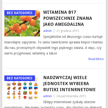
WITAMINA B17
BEZ KATEGORII
POWSZECHNIE ZNANA
JAKO AMIGDALINA
admin
|
21 grudnia 2015
Specjalistów od dłuższego czasu nurtuje
miarodajne zapytanie. To samo twierdzenie sprawia kłopot również
dla nas, przeciętnych obywateli tego pięknego świata. A więc, czy
warto przyjmować witaminy a także
Read More
NADZWYCZAJ WIELE
BEZ KATEGORII
JEDNOSTEK WYBIERA
BUTIKI INTENRNETOWE
admin
|
24 października 2015
Sklepy internetowe zyskały obecnie
popularność. Nie mamy za bardzo czasu, aby chodzić po sklepach.