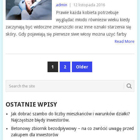
admin
|
12 listopada 2016
Prawie każda kobieta potrzebuje
wyglądać młodo równieżw wieku kiedy
zaczynają być widoczne zmarszczki oraz inne oznaki starzenia się
skóry. Gdy pojawiają się pierwsze siwe włosy można użyć farby
Read More
STRONICOWANIE
1
2
Older
WPISÓW
OSTATNIE WPISY
Jak dobrać szambo do liczby mieszkańców i warunków działki?
Najczęstsze błędy inwestorów.
Betonowy zbiornik bezodpływowy – na co zwrócić uwagę przed
zakupem dla inwestorów