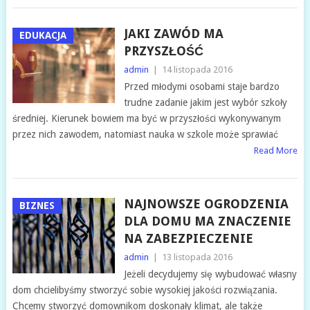
JAKI ZAWÓD MA
EDUKACJA
PRZYSZŁOŚĆ
admin
|
14 listopada 2016
Przed młodymi osobami staje bardzo
trudne zadanie jakim jest wybór szkoły
średniej. Kierunek bowiem ma być w przyszłości wykonywanym
przez nich zawodem, natomiast nauka w szkole może sprawiać
Read More
NAJNOWSZE OGRODZENIA
BIZNES
DLA DOMU MA ZNACZENIE
NA ZABEZPIECZENIE
admin
|
13 listopada 2016
Jeżeli decydujemy się wybudować własny
dom chcielibyśmy stworzyć sobie wysokiej jakości rozwiązania.
Chcemy stworzyć domownikom doskonały klimat, ale także